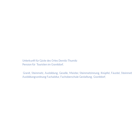
Unterkunft für Gäste des Ortes Demitz-Thumitz
Pension für Touristen im Granitdorf,
Granit, Steinmetz, Ausbildung, Geselle, Meister, Steinmetzinnung, Knüpfel, Fäustel, Stein
Ausbildungsordnung Fachabitur, Fachoberschule Gestaltung, Granitdorf,